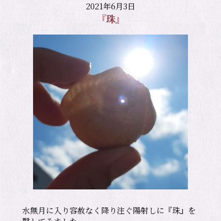
2021年6月3日
『珠』
水無月に入り容赦なく降り注ぐ陽射しに『珠』を