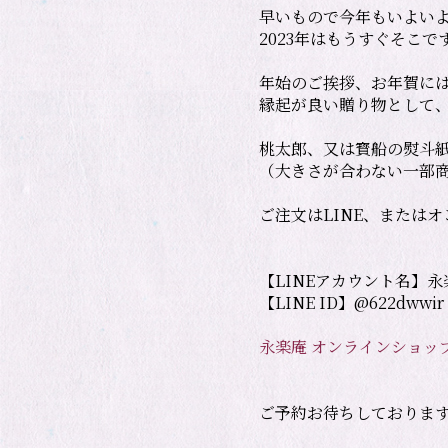
早いもので今年もいよいよ
2023年はもうすぐそこです
年始のご挨拶、お年賀には
縁起が良い贈り物として、
桃太郎、又は寳船の熨斗紙
（大きさが合わない一部商
【LINEアカウント名】永楽
【LINE ID】@622dwwir

永楽庵 オンラインショッ
ご予約お待ちしておりま