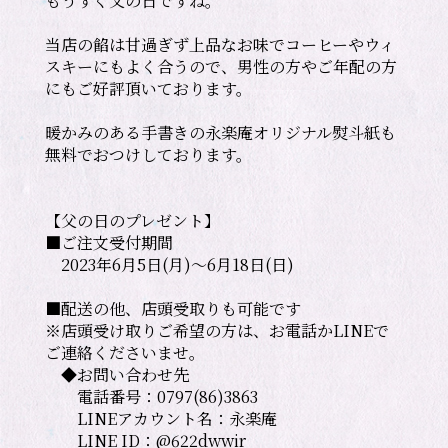
もうすぐ父の日ですね。

当店の餡は甘過ぎず上品なお味でコーヒーやウィ
スキーにもよく合うので、男性の方やご年配の方
にもご好評頂いております。

暖かみのある手書きの永楽庵オリジナル熨斗紙も
【父の日のプレゼント】

■ご注文受付期間

　2023年6月5日(月)〜6月18日(日)

■配送の他、店頭受取りも可能です

※店頭受け取りご希望の方は、お電話かLINEで
ご連絡くださいませ。

　◆お問い合わせ先

　　電話番号：0797(86)3863

　　LINEアカウント名：永楽庵

　　LINE ID：@622dwwir
