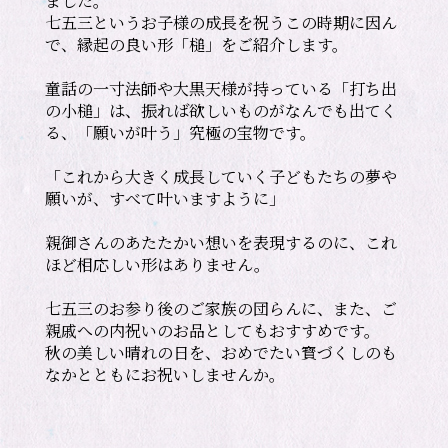
ました。

七五三というお子様の成長を祝うこの時期に因ん
で、縁起の良い形「槌」をご紹介します。

童話の一寸法師や大黒天様が持っている「打ち出
の小槌」は、振れば欲しいものがなんでも出てく
る、「願いが叶う」究極の宝物です。

「これから大きく成長していく子どもたちの夢や
願いが、すべて叶いますように」

親御さんのあたたかい想いを表現するのに、これ
ほど相応しい形はありません。

七五三のお参り後のご家族の団らんに、また、ご
親戚への内祝いのお品としてもおすすめです。 

秋の美しい晴れの日を、おめでたい寳づくしのも
なかとともにお祝いしませんか。