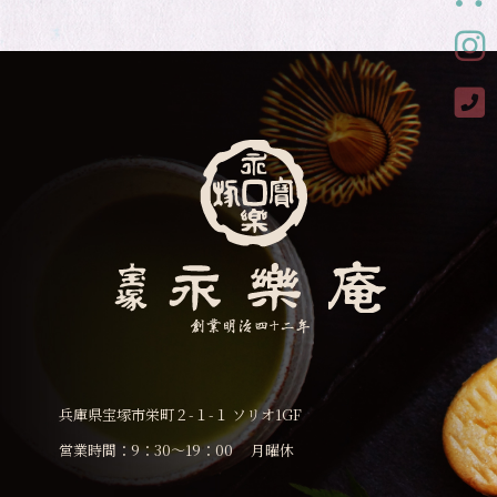
Ins
Ins
兵庫県宝塚市栄町２-１-１ ソリオ1GF
営業時間：9：30〜19：00 月曜休