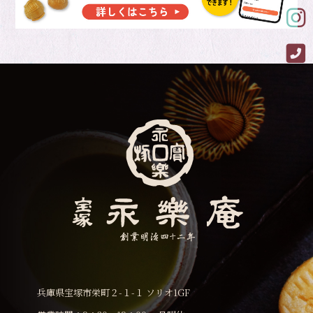
Ins
Ins
兵庫県宝塚市栄町２-１-１ ソリオ1GF