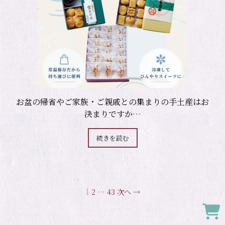
お盆の帰省やご家族・ご親戚との集まりの手土産はお
決まりですか…
続きを読む
1
2
…
43
次へ →
Onl